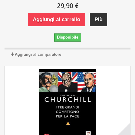
29,90 €
Aggiungi al carrello
Più
Disponibile
Aggiungi al comparatore