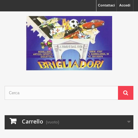
Contattaci
Accedi
Carrello
(vuoto)