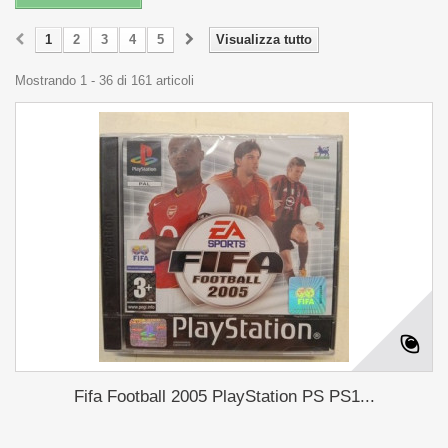
1
2
3
4
5
Visualizza tutto
Mostrando 1 - 36 di 161 articoli
Fifa Football 2005 PlayStation PS PS1...