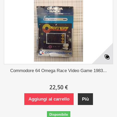
Commodore 64 Omega Race Video Game 1983...
22,50 €
Aggiungi al carrello
Più
Disponibile