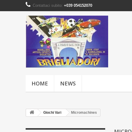
Contattaci subito:
+039 054152070
HOME
NEWS
Giochi Vari
Micromachines
MICR