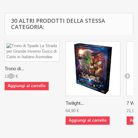
30 ALTRI PRODOTTI DELLA STESSA
CATEGORIA:
Trono di...
11,90 €
Aggiungi al carrello
Twilight...
7 Won
64,90 €
21,90 
Aggiungi al carrello
Aggi