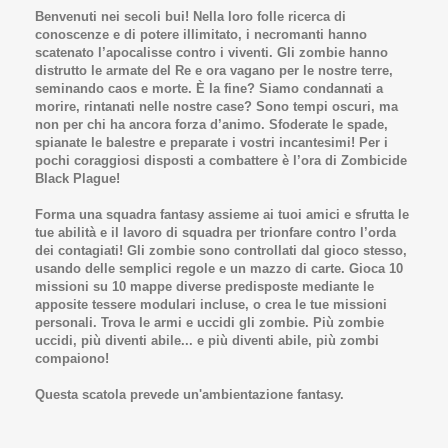
Benvenuti nei secoli bui! Nella loro folle ricerca di
conoscenze e di potere illimitato, i necromanti hanno
scatenato l’apocalisse contro i viventi. Gli zombie hanno
distrutto le armate del Re e ora vagano per le nostre terre,
seminando caos e morte. È la fine? Siamo condannati a
morire, rintanati nelle nostre case? Sono tempi oscuri, ma
non per chi ha ancora forza d’animo. Sfoderate le spade,
spianate le balestre e preparate i vostri incantesimi! Per i
pochi coraggiosi disposti a combattere è l’ora di Zombicide
Black Plague!
Forma una squadra fantasy assieme ai tuoi amici e sfrutta le
tue abilità e il lavoro di squadra per trionfare contro l’orda
dei contagiati! Gli zombie sono controllati dal gioco stesso,
usando delle semplici regole e un mazzo di carte. Gioca 10
missioni su 10 mappe diverse predisposte mediante le
apposite tessere modulari incluse, o crea le tue missioni
personali. Trova le armi e uccidi gli zombie. Più zombie
uccidi, più diventi abile... e più diventi abile, più zombi
compaiono!
Questa scatola prevede un'ambientazione fantasy.