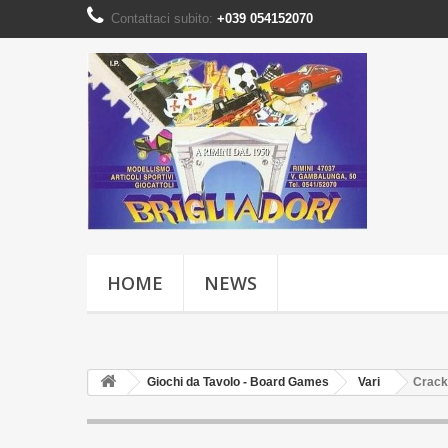
Contattaci subito:
+039 054152070
HOME
NEWS
Giochi da Tavolo - Board Games
Vari
Crack 