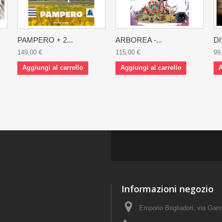
PAMPERO + 2...
ARBOREA -...
DI
149,00 €
115,00 €
99
Aggiungi al carrello
Aggiungi al carrello
A
Informazioni negozio
Emporio Brigliadori, via Ga