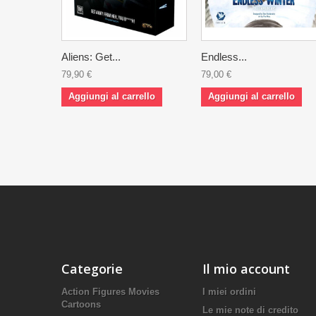
Aliens: Get...
Endless...
79,90 €
79,00 €
Aggiungi al carrello
Aggiungi al carrello
Categorie
Il mio account
Action Figures Movies
I miei ordini
Cartoons
Le mie note di credito