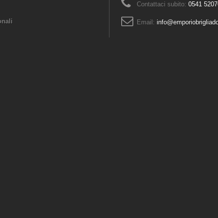
Contattaci subito:
0541 5207
onali
Email:
info@emporiobrigliad