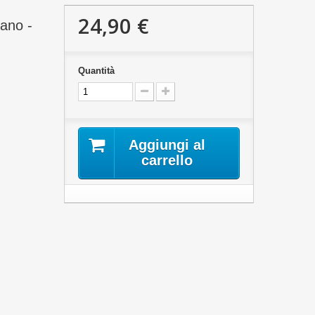
24,90 €
iano -
Quantità
Aggiungi al
carrello