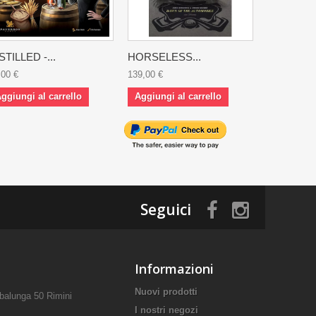
STILLED -...
HORSELESS...
ROCOCO.
,00 €
139,00 €
144,90 €
ggiungi al carrello
Aggiungi al carrello
Aggiungi 
Seguici
Informazioni
Nuovi prodotti
mbalunga 50 Rimini
I nostri negozi