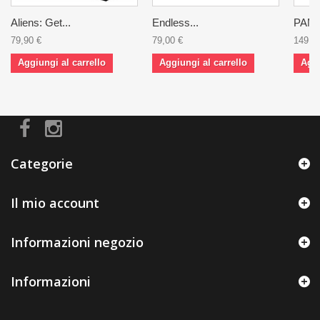
Aliens: Get...
Endless...
PAMP
79,90 €
79,00 €
149,0
Aggiungi al carrello
Aggiungi al carrello
Aggi
Categorie
Il mio account
Informazioni negozio
Informazioni