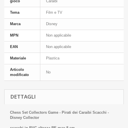
gioco
Caraibi
Tema
Film e TV
Marca
Disney
MPN
Non applicabile
EAN
Non applicabile
Materiale
Plastica
Articolo
No
modificato
DETTAGLI
Chess Set Collectors Game - Pirati dei Caraibi Scacchi -
Disney Collector
scacchi in PVC altezza RE max 8 cm.