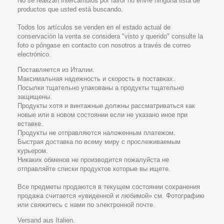
No se realizan intercambios por favor no envíe ninguna lista de
productos que usted está buscando.
Todos los artículos se venden en el estado actual de
conservación la venta se considera "visto y querido" consulte la
foto o póngase en contacto con nosotros a través de correo
electrónico.
Поставляется из Италии.
Максимальная надежность и скорость в поставках.
Посылки тщательно упакованы а продукты тщательно
защищены.
Продукты хотя и винтажные должны рассматриваться как
новые или в новом состоянии если не указано иное при
вставке.
Продукты не отправляются наложенным платежом.
Быстрая доставка по всему миру с прослеживаемым
курьером.
Никаких обменов не производится пожалуйста не
отправляйте списки продуктов которые вы ищете.
Все предметы продаются в текущем состоянии сохранения
продажа считается «увиденной и любимой» см. Фотографию
или свяжитесь с нами по электронной почте.
Versand aus Italien.