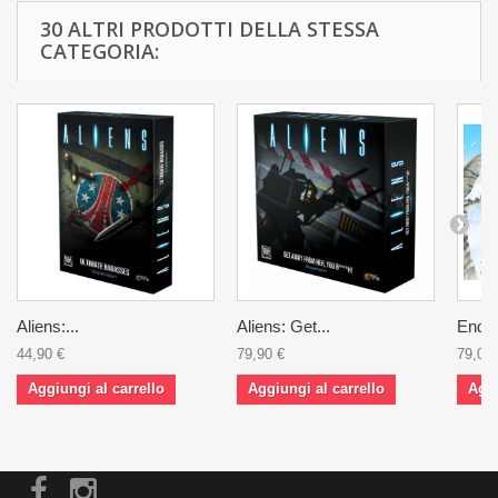
30 ALTRI PRODOTTI DELLA STESSA
CATEGORIA:
Aliens:...
Aliens: Get...
Endle
44,90 €
79,90 €
79,00 
Aggiungi al carrello
Aggiungi al carrello
Aggi