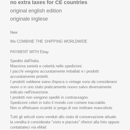
no extra taxes for CE countries
original english edition
originale inglese
New
We COMBINE THE SHIPPING WORLDWIDE
PAYMENT WITH Ebay
Spedito dall'Italia.
Massima serietà e celerità nelle spedizioni.
I pacchi vengono accuratamente imballati e i prodotti
accuratamente protetti.
I prodotti sebbene siano d'epoca o vintage sono da considerarsi
nuovi o in uno stato praticamente nuovo salvo diversamente
indicato nell'inserzione.
I prodotti non vengono spediti in contrassegno.
Spedizioni celeri in tutto il mondo con corriere tracciabile.
Non si effettuano scambi si prega di non inoltrare mancoliste.
Tutti gli articoli sono venduti allo stato di conservazione attuale
la vendita è considerata "visto e piaciuto" riferirsi alla foto oppure
contattateci via eMail.