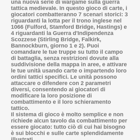
una nuova serie di wargame sulla guerra
tattica medievale. In questo gioco di carte, i
giocatori combatteranno 7 scenari storici: 3
riguardanti la lotta per il trono inglese nel
1066 (Fulford, Stamford Bridge, Hastings) e
4 riguardanti la Guerra d'Indipendenza
Scozzese (Stirling Bridge, Falkirk,
Bannockburn, giorno 1 e 2). Puoi
comandare le tue truppe su tutto il campo
di battaglia, senza restrizioni dovute alla
suddivisione della mappa in aree, e attivare
le tue unità usando carte o impartendo loro
ordini tattici specifici. Le unità possono
attaccare o difendere con 2 parametri
diversi, consentendo ai giocatori di
modificare la loro posizione di
combattimento e il loro schieramento
tattico.
Il sistema di gioco è molto semplice e non
richiede alcun tavolo da combattimento per
essere giocato: tutto ciò di cui hai bisogno
è sui blocchi e sulle carte splendidamente
illustrati.