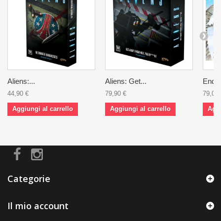
Aliens:...
Aliens: Get...
Endle
44,90 €
79,90 €
79,00 
Aggiungi al carrello
Aggiungi al carrello
Aggi
Categorie
Il mio account