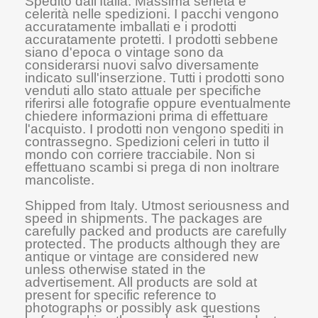
Spedito dall'Italia. Massima serietà e
celerità nelle spedizioni. I pacchi vengono
accuratamente imballati e i prodotti
accuratamente protetti. I prodotti sebbene
siano d'epoca o vintage sono da
considerarsi nuovi salvo diversamente
indicato sull'inserzione. Tutti i prodotti sono
venduti allo stato attuale per specifiche
riferirsi alle fotografie oppure eventualmente
chiedere informazioni prima di effettuare
l'acquisto. I prodotti non vengono spediti in
contrassegno. Spedizioni celeri in tutto il
mondo con corriere tracciabile. Non si
effettuano scambi si prega di non inoltrare
mancoliste.
Shipped from Italy. Utmost seriousness and
speed in shipments. The packages are
carefully packed and products are carefully
protected. The products although they are
antique or vintage are considered new
unless otherwise stated in the
advertisement. All products are sold at
present for specific reference to
photographs or possibly ask questions