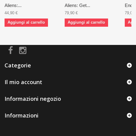
Aliens:...
Aliens: Get...
Endle
44,90 €
79,90 €
79,00 
Aggiungi al carrello
Aggiungi al carrello
Aggi
Categorie
Il mio account
Informazioni negozio
Informazioni