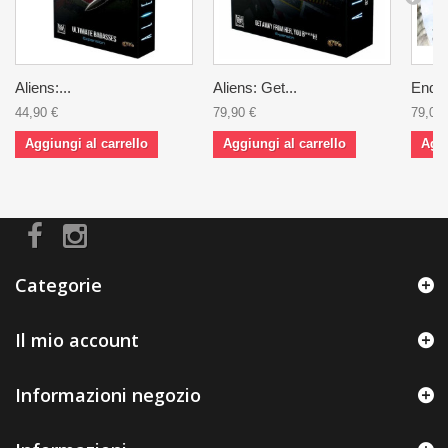
Aliens:...
Aliens: Get...
Endle
44,90 €
79,90 €
79,00 
Aggiungi al carrello
Aggiungi al carrello
Aggi
Categorie
Il mio account
Informazioni negozio