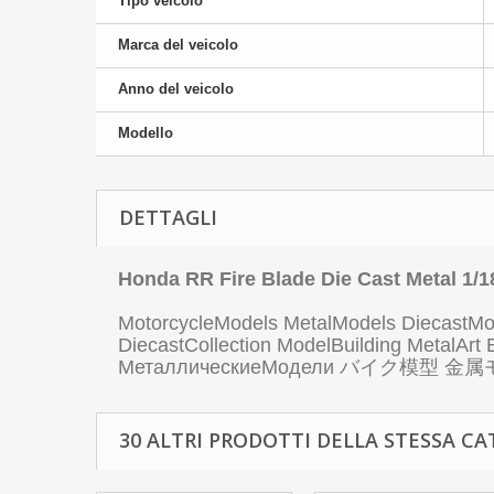
Tipo veicolo
Marca del veicolo
Anno del veicolo
Modello
DETTAGLI
Honda RR Fire Blade Die Cast Metal 1/1
MotorcycleModels MetalModels DiecastMot
DiecastCollection ModelBuilding MetalAr
МеталлическиеМодели バイク模型
30 ALTRI PRODOTTI DELLA STESSA CA