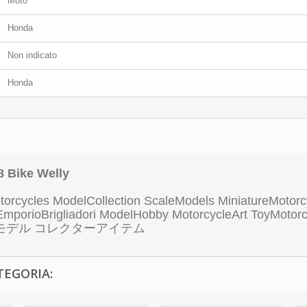
Moto
Honda
Non indicato
Honda
8 Bike Welly
orcycles ModelCollection ScaleModels MiniatureMotorc
t EmporioBrigliadori ModelHobby MotorcycleArt ToyMot
 金属モデル コレクターアイテム
TEGORIA: