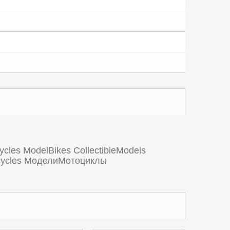
ycles ModelBikes CollectibleModels
orcycles МоделиМотоциклы