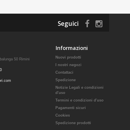
Seguici
Informazioni
Nuovi prodotti
mbalunga 50 Rimini
I nostri negozi
0
Contattaci
Spedizione
ori.com
Notizie Legali e condizioni
d'uso
Termini e condizioni d'uso
Pagamenti sicuri
Cookies
Spedizione prodotti