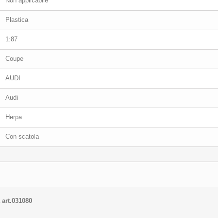
Non applicabile
Plastica
1:87
Coupe
AUDI
Audi
Herpa
Con scatola
 art.031080