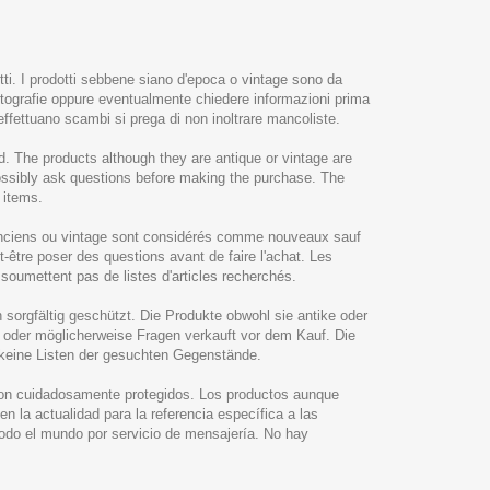
etti. I prodotti sebbene siano d'epoca o vintage sono da
e fotografie oppure eventualmente chiedere informazioni prima
 effettuano scambi si prega di non inoltrare mancoliste.
. The products although they are antique or vintage are
possibly ask questions before making the purchase. The
 items.
t anciens ou vintage sont considérés comme nouveaux sauf
t-être poser des questions avant de faire l'achat. Les
e soumettent pas de listes d'articles recherchés.
 sorgfältig geschützt. Die Produkte obwohl sie antike oder
n oder möglicherweise Fragen verkauft vor dem Kauf. Die
e keine Listen der gesuchten Gegenstände.
son cuidadosamente protegidos. Los productos aunque
 la actualidad para la referencia específica a las
todo el mundo por servicio de mensajería. No hay