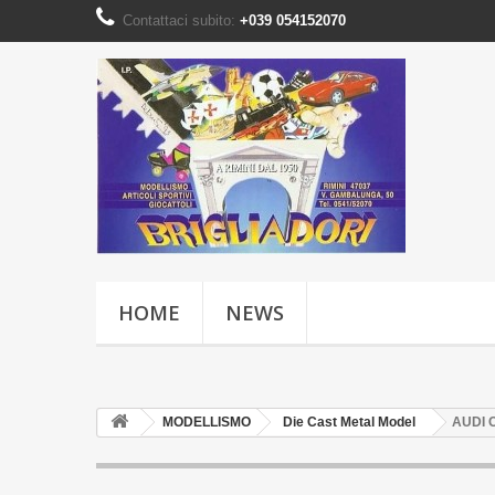
Contattaci subito:
+039 054152070
HOME
NEWS
MODELLISMO
Die Cast Metal Model
AUDI C