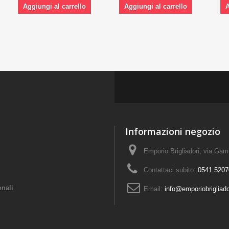
Aggiungi al carrello
Aggiungi al carrello
A
Informazioni negozio
Emporio Brigliadori, via Ga
Contattaci subito:
0541 5207
onali
Email:
info@emporiobrigliad