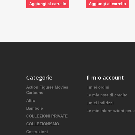
Aggiungi al carrello
Aggiungi al carrello
Categorie
Il mio account
Action Figures Movies
I miei ordini
Cartoons
Le mie note di credito
Altro
I miei indirizzi
Bambole
Le mie informazioni pers
COLLEZIONI PRIVATE
COLLEZIONISMO
Costruzioni