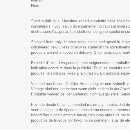
Nuovo.
New.
Spedito dall'Italia. Massima serietà e celerità nelle spediz
considerarsi nuovi salvo diversamente indicato sull'inserzion
di effettuare l'acquisto. I prodotti non vengono spediti in c
Shipped from Italy. Utmost seriousness and speed in shipm
considered new unless otherwise stated in the advertisemen
products are not shipped on delivery. Shipments rapid worl
Expédié d'Italie. Les paquets sont soigneusement emballé
indication contraire dans la publicité. Tous les produits s
produits ne sont pas livrés à la livraison. Expéditions rapi
Versand aus Italien. Größter Ernsthaftigkeit und Schnellig
Vintage sind neu betrachtet wenn nicht anders in der Anze
Produkte werden bei der Lieferung nicht ausgeliefert. Send
Enviado desde Italia La seriedad máxima y la velocidad 
sean antiguos o de época se consideran nuevos a menos que
fotografías o posiblemente hacer preguntas antes de hacer
productos de trueque por favor no se someten listas de e