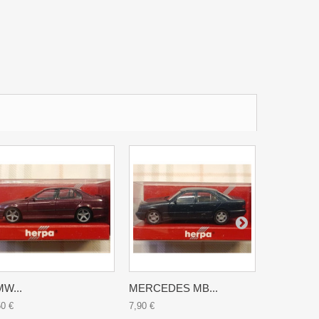
W...
MERCEDES MB...
AUDI COU
50 €
7,90 €
8,90 €