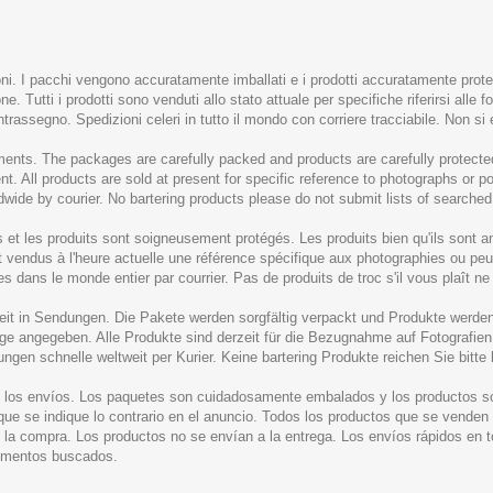
ioni. I pacchi vengono accuratamente imballati e i prodotti accuratamente prot
e. Tutti i prodotti sono venduti allo stato attuale per specifiche riferirsi all
ontrassegno. Spedizioni celeri in tutto il mondo con corriere tracciabile. Non si
ents. The packages are carefully packed and products are carefully protected
t. All products are sold at present for specific reference to photographs or 
dwide by courier. No bartering products please do not submit lists of searched
s et les produits sont soigneusement protégés. Les produits bien qu'ils son
ont vendus à l'heure actuelle une référence spécifique aux photographies ou peu
des dans le monde entier par courrier. Pas de produits de troc s'il vous plaît n
keit in Sendungen. Die Pakete werden sorgfältig verpackt und Produkte werden
ige angegeben. Alle Produkte sind derzeit für die Bezugnahme auf Fotografie
ungen schnelle weltweit per Kurier. Keine bartering Produkte reichen Sie bitt
de los envíos. Los paquetes son cuidadosamente embalados y los productos 
 se indique lo contrario en el anuncio. Todos los productos que se venden en
 la compra. Los productos no se envían a la entrega. Los envíos rápidos en 
lementos buscados.