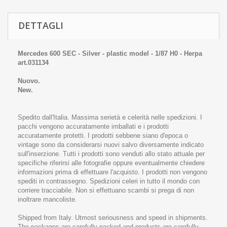
DETTAGLI
Mercedes 600 SEC - Silver - plastic model - 1/87 H0 - Herpa
art.031134
Nuovo.
New.
Spedito dall'Italia. Massima serietà e celerità nelle spedizioni. I
pacchi vengono accuratamente imballati e i prodotti
accuratamente protetti. I prodotti sebbene siano d'epoca o
vintage sono da considerarsi nuovi salvo diversamente indicato
sull'inserzione. Tutti i prodotti sono venduti allo stato attuale per
specifiche riferirsi alle fotografie oppure eventualmente chiedere
informazioni prima di effettuare l'acquisto. I prodotti non vengono
spediti in contrassegno. Spedizioni celeri in tutto il mondo con
corriere tracciabile. Non si effettuano scambi si prega di non
inoltrare mancoliste.
Shipped from Italy. Utmost seriousness and speed in shipments.
The packages are carefully packed and products are carefully