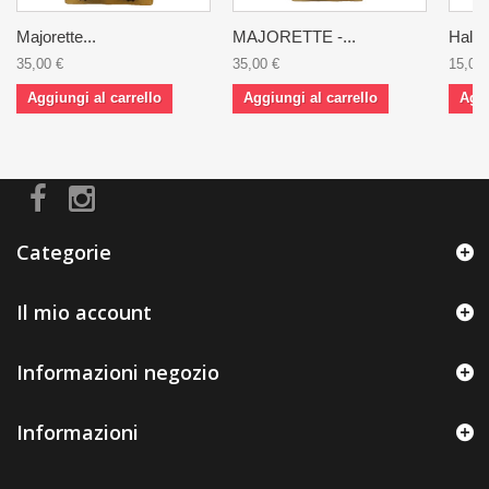
Majorette...
MAJORETTE -...
Halm
35,00 €
35,00 €
15,00 
Aggiungi al carrello
Aggiungi al carrello
Aggi
Categorie
Il mio account
Informazioni negozio
Informazioni