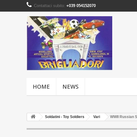
Contattaci subito:
+039 054152070
HOME
NEWS
Soldatini - Toy Soldiers
Vari
WWII Russian So