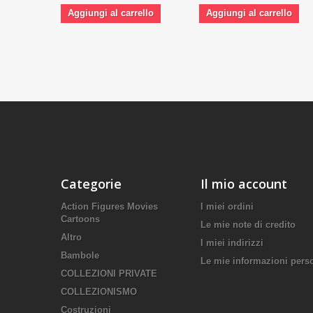
Aggiungi al carrello
Aggiungi al carrello
Categorie
Il mio account
Action Figures Movies
I miei ordini
Cartoons
Le mie note di credito
Altro
I miei indirizzi
Bambole
Le mie informazioni pers
COLLEZIONI PRIVATE
COLLEZIONISMO
Costruzioni