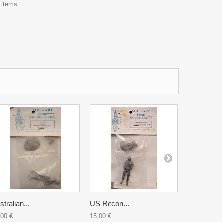
 items.
stralian...
US Recon...
US Advisor
,00 €
15,00 €
15,00 €