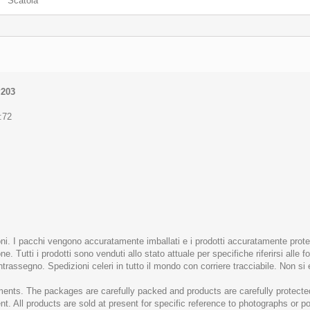
Scatola
P203
1:72
ioni. I pacchi vengono accuratamente imballati e i prodotti accuratamente prot
e. Tutti i prodotti sono venduti allo stato attuale per specifiche riferirsi all
ontrassegno. Spedizioni celeri in tutto il mondo con corriere tracciabile. Non si
ents. The packages are carefully packed and products are carefully protected
t. All products are sold at present for specific reference to photographs or 