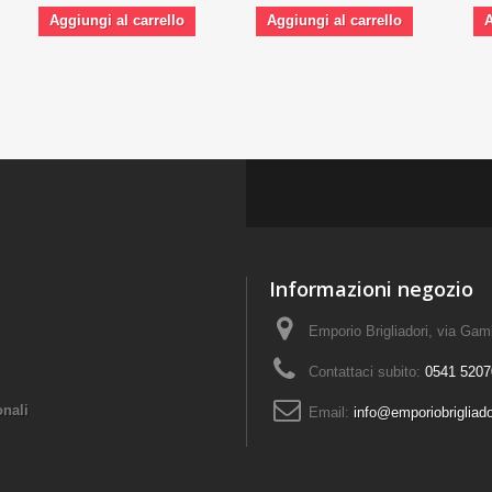
Aggiungi al carrello
Aggiungi al carrello
A
Informazioni negozio
Emporio Brigliadori, via Ga
Contattaci subito:
0541 5207
onali
Email:
info@emporiobrigliad