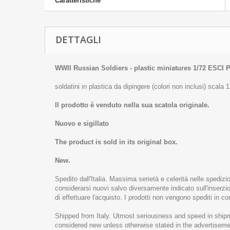
Caratteristiche
DETTAGLI
WWII Russian Soldiers - plastic miniatures 1/72 ESCI 
soldatini in plastica da dipingere (colori non inclusi) scala 
Il prodotto è venduto nella sua scatola originale.
Nuovo e sigillato
The product is sold in its original box.
New.
Spedito dall'Italia. Massima serietà e celerità nelle spediz
considerarsi nuovi salvo diversamente indicato sull'inserzion
di effettuare l'acquisto. I prodotti non vengono spediti in c
Shipped from Italy. Utmost seriousness and speed in shipm
considered new unless otherwise stated in the advertisemen