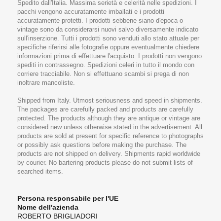
Spedito dall'Italia. Massima serietà e celerità nelle spedizioni. I
pacchi vengono accuratamente imballati e i prodotti
accuratamente protetti. I prodotti sebbene siano d'epoca o
vintage sono da considerarsi nuovi salvo diversamente indicato
sull'inserzione. Tutti i prodotti sono venduti allo stato attuale per
specifiche riferirsi alle fotografie oppure eventualmente chiedere
informazioni prima di effettuare l'acquisto. I prodotti non vengono
spediti in contrassegno. Spedizioni celeri in tutto il mondo con
corriere tracciabile. Non si effettuano scambi si prega di non
inoltrare mancoliste.
Shipped from Italy. Utmost seriousness and speed in shipments.
The packages are carefully packed and products are carefully
protected. The products although they are antique or vintage are
considered new unless otherwise stated in the advertisement. All
products are sold at present for specific reference to photographs
or possibly ask questions before making the purchase. The
products are not shipped on delivery. Shipments rapid worldwide
by courier. No bartering products please do not submit lists of
searched items.
Persona responsabile per l'UE
Nome dell'azienda
ROBERTO BRIGLIADORI