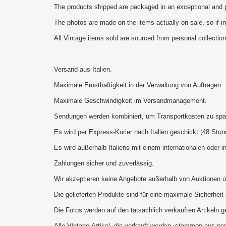
The products shipped are packaged in an exceptional and
The photos are made on the items actually on sale, so if in
All Vintage items sold are sourced from personal collection
Versand aus Italien.
Maximale Ernsthaftigkeit in der Verwaltung von Aufträgen.
Maximale Geschwindigkeit im Versandmanagement.
Sendungen werden kombiniert, um Transportkosten zu spa
Es wird per Express-Kurier nach Italien geschickt (48 Stun
Es wird außerhalb Italiens mit einem internationalen oder
Zahlungen sicher und zuverlässig.
Wir akzeptieren keine Angebote außerhalb von Auktionen 
Die gelieferten Produkte sind für eine maximale Sicherhei
Die Fotos werden auf den tatsächlich verkauften Artikeln 
Alle Vintage-Artikel, die verkauft werden, stammen aus pe