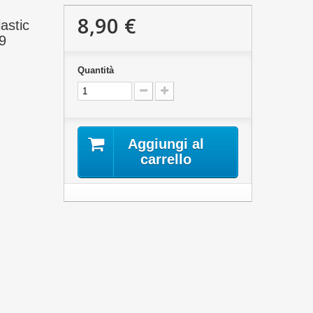
8,90 €
astic
09
Quantità
Aggiungi al
carrello