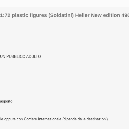
1:72 plastic figures (Soldatini) Heller New edition 49
D UN PUBBLICO ADULTO
rasporto.
le oppure con Corriere Internazionale (dipende dalle destinazioni).