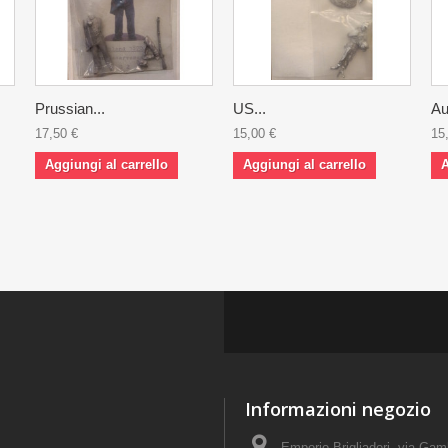
Prussian...
US...
Au
17,50 €
15,00 €
15
Aggiungi al carrello
Aggiungi al carrello
A
Informazioni negozio
Emporio Brigliadori, via Ga