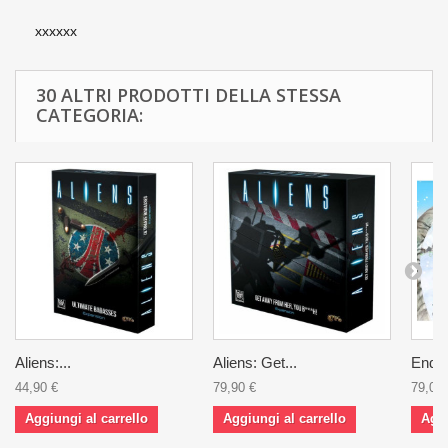
xxxxxx
30 ALTRI PRODOTTI DELLA STESSA
CATEGORIA:
Aliens:...
Aliens: Get...
Endle
44,90 €
79,90 €
79,00 
Aggiungi al carrello
Aggiungi al carrello
Aggi