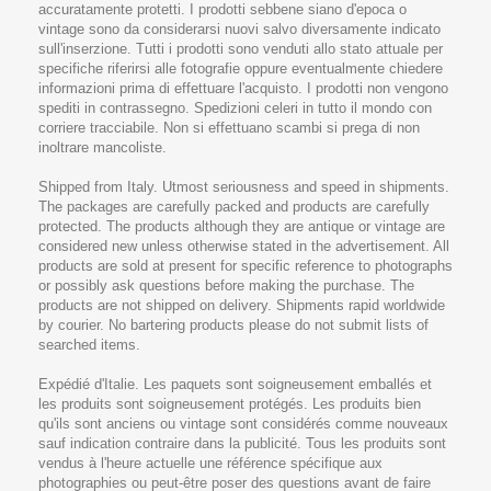
accuratamente protetti. I prodotti sebbene siano d'epoca o
vintage sono da considerarsi nuovi salvo diversamente indicato
sull'inserzione. Tutti i prodotti sono venduti allo stato attuale per
specifiche riferirsi alle fotografie oppure eventualmente chiedere
informazioni prima di effettuare l'acquisto. I prodotti non vengono
spediti in contrassegno. Spedizioni celeri in tutto il mondo con
corriere tracciabile. Non si effettuano scambi si prega di non
inoltrare mancoliste.
Shipped from Italy. Utmost seriousness and speed in shipments.
The packages are carefully packed and products are carefully
protected. The products although they are antique or vintage are
considered new unless otherwise stated in the advertisement. All
products are sold at present for specific reference to photographs
or possibly ask questions before making the purchase. The
products are not shipped on delivery. Shipments rapid worldwide
by courier. No bartering products please do not submit lists of
searched items.
Expédié d'Italie. Les paquets sont soigneusement emballés et
les produits sont soigneusement protégés. Les produits bien
qu'ils sont anciens ou vintage sont considérés comme nouveaux
sauf indication contraire dans la publicité. Tous les produits sont
vendus à l'heure actuelle une référence spécifique aux
photographies ou peut-être poser des questions avant de faire