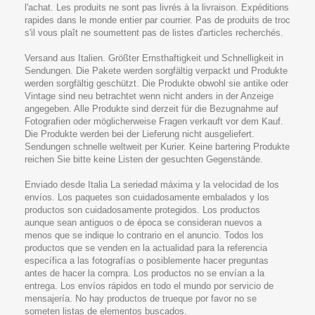
l'achat. Les produits ne sont pas livrés à la livraison. Expéditions
rapides dans le monde entier par courrier. Pas de produits de troc
s'il vous plaît ne soumettent pas de listes d'articles recherchés.
Versand aus Italien. Größter Ernsthaftigkeit und Schnelligkeit in
Sendungen. Die Pakete werden sorgfältig verpackt und Produkte
werden sorgfältig geschützt. Die Produkte obwohl sie antike oder
Vintage sind neu betrachtet wenn nicht anders in der Anzeige
angegeben. Alle Produkte sind derzeit für die Bezugnahme auf
Fotografien oder möglicherweise Fragen verkauft vor dem Kauf.
Die Produkte werden bei der Lieferung nicht ausgeliefert.
Sendungen schnelle weltweit per Kurier. Keine bartering Produkte
reichen Sie bitte keine Listen der gesuchten Gegenstände.
Enviado desde Italia La seriedad máxima y la velocidad de los
envíos. Los paquetes son cuidadosamente embalados y los
productos son cuidadosamente protegidos. Los productos
aunque sean antiguos o de época se consideran nuevos a
menos que se indique lo contrario en el anuncio. Todos los
productos que se venden en la actualidad para la referencia
específica a las fotografías o posiblemente hacer preguntas
antes de hacer la compra. Los productos no se envían a la
entrega. Los envíos rápidos en todo el mundo por servicio de
mensajería. No hay productos de trueque por favor no se
someten listas de elementos buscados.