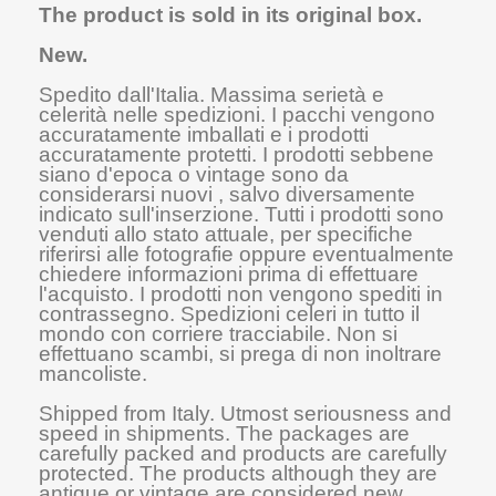
The product is sold in its original box.
New.
Spedito dall'Italia. Massima serietà e
celerità nelle spedizioni. I pacchi vengono
accuratamente imballati e i prodotti
accuratamente protetti. I prodotti sebbene
siano d'epoca o vintage sono da
considerarsi nuovi , salvo diversamente
indicato sull'inserzione. Tutti i prodotti sono
venduti allo stato attuale, per specifiche
riferirsi alle fotografie oppure eventualmente
chiedere informazioni prima di effettuare
l'acquisto. I prodotti non vengono spediti in
contrassegno. Spedizioni celeri in tutto il
mondo con corriere tracciabile. Non si
effettuano scambi, si prega di non inoltrare
mancoliste.
Shipped from Italy. Utmost seriousness and
speed in shipments. The packages are
carefully packed and products are carefully
protected. The products although they are
antique or vintage are considered new,