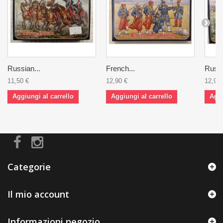
Russian...
French...
Russi
11,50 €
12,90 €
12,90 
Aggiungi al carrello
Aggiungi al carrello
Aggi
Categorie
Il mio account
Informazioni negozio