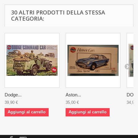
30 ALTRI PRODOTTI DELLA STESSA
CATEGORIA:
Dodge...
Aston...
DODG
39,90 €
35,00 €
34,90 
Aggiungi al carrello
Aggiungi al carrello