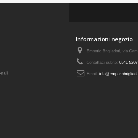
Informazioni negozio
Emporio Brigliadori, via Ga
Contattaci subito:
0541 5207
onali
Email:
info@emporiobrigliad