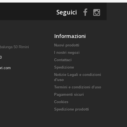
Seguici
Informazioni
Nuovi prodotti
mbalunga 50 Rimini
I nostri negozi
0
Contattaci
Spedizione
ori.com
Notizie Legali e condizioni
d'uso
Termini e condizioni d'uso
Pagamenti sicuri
Cookies
Spedizione prodotti