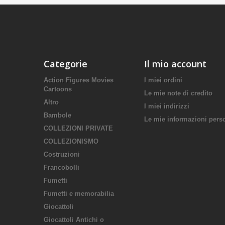
Categorie
Il mio account
Action Figures Movies
I miei ordini
Cartoons
Le mie note di credito
Altro
I miei indirizzi
Bambole
Le mie informazioni pers
COLLEZIONI PRIVATE
COLLEZIONISMO
Costruzioni
Francobolli
Fumetti
Fumetti e memorabilia
Giocattoli
Giocattoli Antichi o