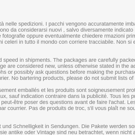
ità nelle spedizioni. I pacchi vengono accuratamente imbal
no da considerarsi nuovi , salvo diversamente indicato su
alle fotografie oppure eventualmente chiedere rmazioni prim
celeri in tutto il mondo con corriere tracciabile. Non si 
d speed in shipments. The packages are carefully packed
age are considered new, unless otherwise stated in the ad
aphs or possibly ask questions before making the purcha
ier. No bartering products, please do not submit lists o
sement emballés et les produits sont soigneusement prot
 sauf indication contraire dans la publicité. Tous les pr
eut-être poser des questions avant de faire l'achat. Les p
 courrier. Pas de produits de troc, s'il vous plaît ne sou
eit und Schnelligkeit in Sendungen. Die Pakete werden s
 sie antike oder Vintage sind neu betrachtet, wenn nicht