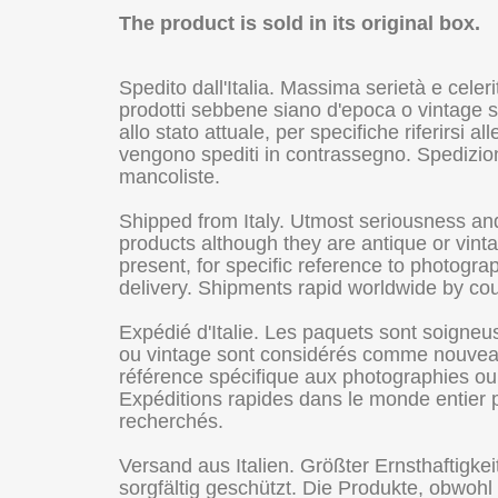
The product is sold in its original box.
Spedito dall'Italia. Massima serietà e celer
prodotti sebbene siano d'epoca o vintage so
allo stato attuale, per specifiche riferirsi 
vengono spediti in contrassegno. Spedizioni 
mancoliste.
Shipped from Italy. Utmost seriousness an
products although they are antique or vint
present, for specific reference to photogr
delivery. Shipments rapid worldwide by cour
Expédié d'Italie. Les paquets sont soigneu
ou vintage sont considérés comme nouveaux,
référence spécifique aux photographies ou p
Expéditions rapides dans le monde entier par
recherchés.
Versand aus Italien. Größter Ernsthaftigk
sorgfältig geschützt. Die Produkte, obwohl