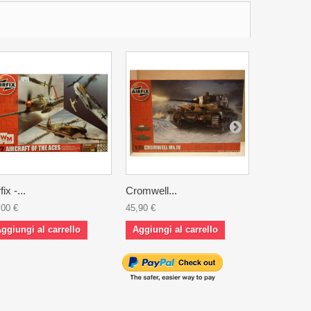
fix -...
Cromwell...
VW Bettle.
,00 €
45,90 €
30,00 €
ggiungi al carrello
Aggiungi al carrello
Aggiungi 