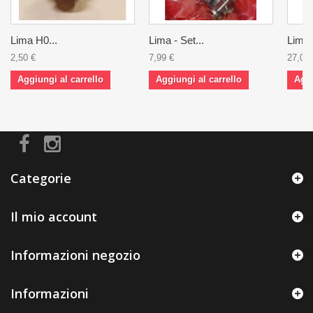
Lima H0...
Lima - Set...
Lima -
2,50 €
7,99 €
27,00 
Aggiungi al carrello
Aggiungi al carrello
Aggi
Categorie
Il mio account
Informazioni negozio
Informazioni