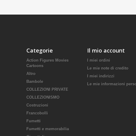
Categorie
Il mio account
Action Figures Movies
I miei ordini
Cartoons
Le mie note di credito
Altro
I miei indirizzi
Bambole
Le mie informazioni pers
COLLEZIONI PRIVATE
COLLEZIONISMO
Costruzioni
Francobolli
Fumetti
Fumetti e memorabilia