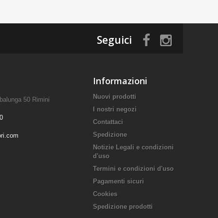
Seguici
Informazioni
Nuovi prodotti
mbalunga 50 Rimini
I nostri negozi
0
Contattaci
Spedizione
ori.com
Notizie Legali e condizioni
d'uso
Termini e condizioni d'uso
Pagamenti sicuri
Cookies
Spedizione prodotti