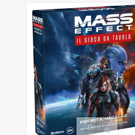
Visualizza
ingrandito