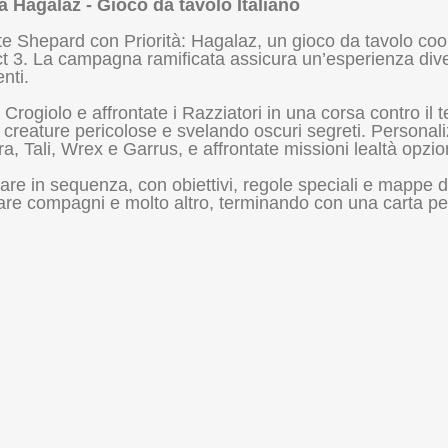
tà Hagalaz - Gioco da tavolo Italiano
e Shepard con Priorità: Hagalaz, un gioco da tavolo coop
ct 3. La campagna ramificata assicura un’esperienza diver
nti.
Crogiolo e affrontate i Razziatori in una corsa contro il 
reature pericolose e svelando oscuri segreti. Personali
, Tali, Wrex e Garrus, e affrontate missioni lealtà opzion
re in sequenza, con obiettivi, regole speciali e mappe 
imare compagni e molto altro, terminando con una carta pe