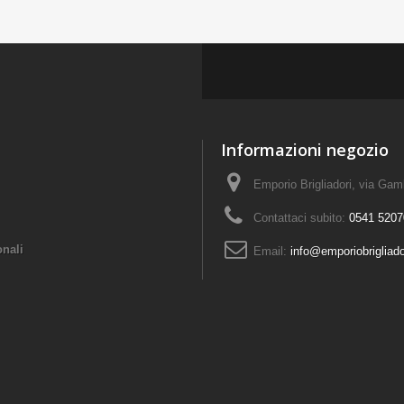
Informazioni negozio
Emporio Brigliadori, via Ga
Contattaci subito:
0541 5207
onali
Email:
info@emporiobrigliad