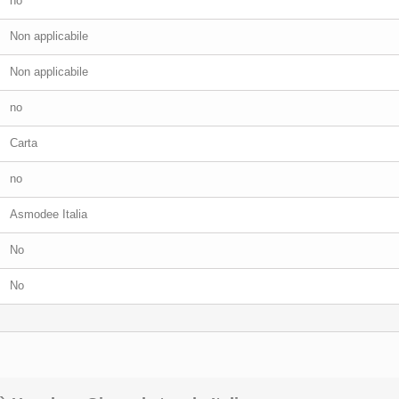
no
Non applicabile
Non applicabile
no
Carta
no
Asmodee Italia
No
No