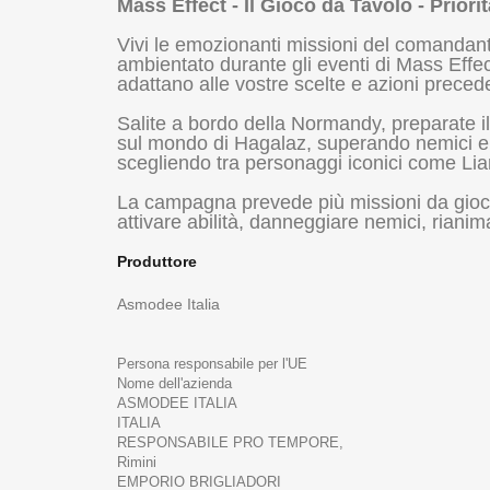
Mass Effect - Il Gioco da Tavolo - Priori
Vivi le emozionanti missioni del comandant
ambientato durante gli eventi di Mass Effe
adattano alle vostre scelte e azioni precede
Salite a bordo della Normandy, preparate il 
sul mondo di Hagalaz, superando nemici e c
scegliendo tra personaggi iconici come Liara
La campagna prevede più missioni da gioca
attivare abilità, danneggiare nemici, rian
Produttore
Asmodee Italia
Persona responsabile per l'UE
Nome dell'azienda
ASMODEE ITALIA
ITALIA
RESPONSABILE PRO TEMPORE,
Rimini
EMPORIO BRIGLIADORI