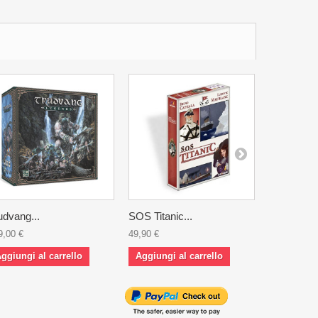
udvang...
SOS Titanic...
Su una...
9,00 €
49,90 €
24,90 €
ggiungi al carrello
Aggiungi al carrello
Aggiungi 