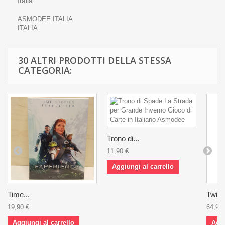
Italia
ASMODEE ITALIA
ITALIA
30 ALTRI PRODOTTI DELLA STESSA
CATEGORIA:
Trono di...
11,90 €
Aggiungi al carrello
Time...
Twilig
19,90 €
64,90 
Aggiungi al carrello
Aggi