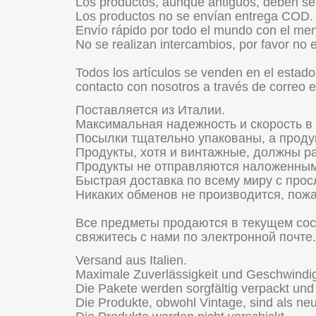
Los productos, aunque antiguos, deben ser
Los productos no se envían entrega COD.
Envío rápido por todo el mundo con el men
No se realizan intercambios, por favor no 
Todos los artículos se venden en el estado
contacto con nosotros a través de correo e
Поставляется из Италии.
Максимальная надежность и скорость в 
Посылки тщательно упакованы, а прод
Продукты, хотя и винтажные, должны ра
Продукты не отправляются наложенным
Быстрая доставка по всему миру с про
Никаких обменов не производится, пожа
Все предметы продаются в текущем сос
свяжитесь с нами по электронной почте.
Versand aus Italien.
Maximale Zuverlässigkeit und Geschwindi
Die Pakete werden sorgfältig verpackt und 
Die Produkte, obwohl Vintage, sind als ne