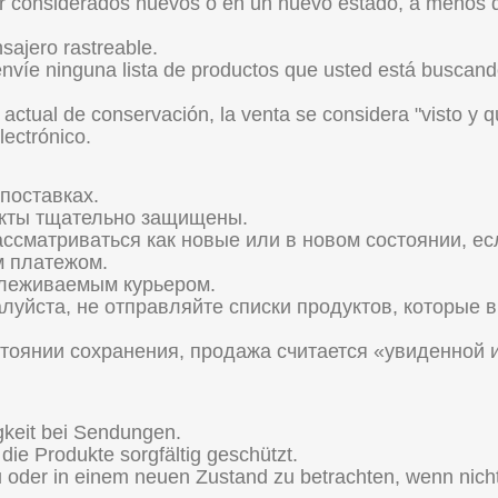
 considerados nuevos o en un nuevo estado, a menos que
sajero rastreable.
envíe ninguna lista de productos que usted está buscand
 actual de conservación, la venta se considera "visto y q
lectrónico.
поставках.
укты тщательно защищены.
ссматриваться как новые или в новом состоянии, есл
 платежом.
слеживаемым курьером.
луйста, не отправляйте списки продуктов, которые 
тоянии сохранения, продажа считается «увиденной 
gkeit bei Sendungen.
die Produkte sorgfältig geschützt.
u oder in einem neuen Zustand zu betrachten, wenn nic