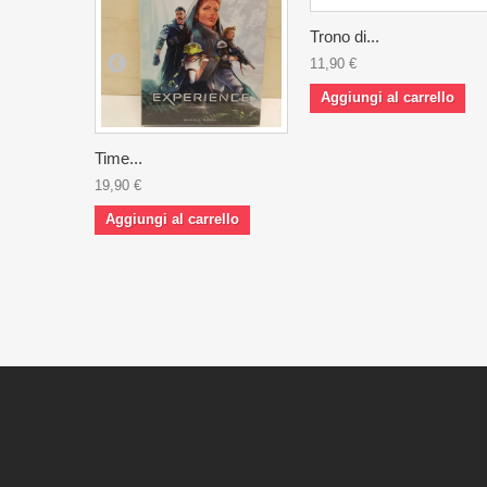
Trono di...
11,90 €
Aggiungi al carrello
Time...
19,90 €
Aggiungi al carrello