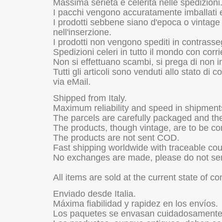
Massima serietà e celerità nelle spedizioni
I pacchi vengono accuratamente imballati e 
I prodotti sebbene siano d'epoca o vintage
nell'inserzione.
I prodotti non vengono spediti in contrass
Spedizioni celeri in tutto il mondo con corri
Non si effettuano scambi, si prega di non i
Tutti gli articoli sono venduti allo stato di 
via eMail.
Shipped from Italy.
Maximum reliability and speed in shipment
The parcels are carefully packaged and the
The products, though vintage, are to be con
The products are not sent COD.
Fast shipping worldwide with traceable cour
No exchanges are made, please do not send
All items are sold at the current state of c
Enviado desde Italia.
Máxima fiabilidad y rapidez en los envíos.
Los paquetes se envasan cuidadosamente 