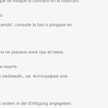
 se indique lo contrario en la inserción.
o.
uerido", consulte la foto o póngase en
и не указано иное при вставке.
вы ищете.
и любимой», см. Фотографию или
ht anders in der Einfügung angegeben.