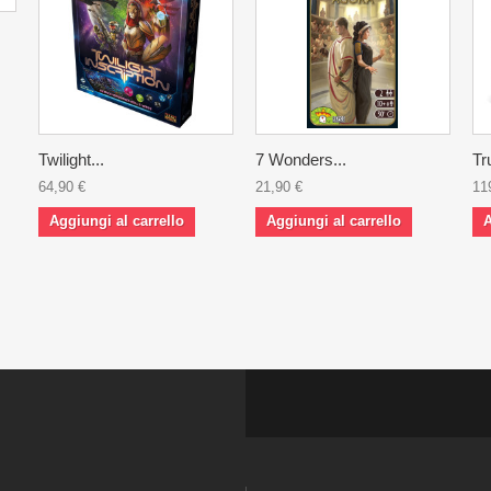
Twilight...
7 Wonders...
Tr
64,90 €
21,90 €
11
Aggiungi al carrello
Aggiungi al carrello
A