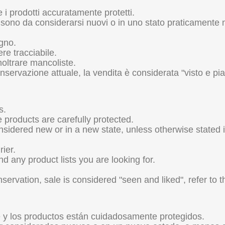
.
i prodotti accuratamente protetti.
 sono da considerarsi nuovi o in uno stato praticamente 
egno.
ere tracciabile.
noltrare mancoliste.
conservazione attuale, la vendita è considerata "visto e piac
s.
 products are carefully protected.
sidered new or in a new state, unless otherwise stated in
ier.
 any product lists you are looking for.
onservation, sale is considered "seen and liked", refer to 
y los productos están cuidadosamente protegidos.