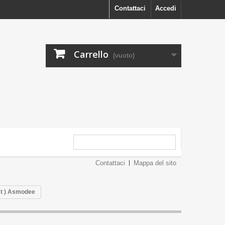
Contattaci
Accedi
Carrello
(vuoto)
Contattaci
Mappa del sito
st ) Asmodee