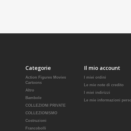
Categorie
Il mio account
Action Figures Movies
I miei ordini
Cartoons
Le mie note di credito
Altro
I miei indirizzi
Bambole
Le mie informazioni pers
COLLEZIONI PRIVATE
COLLEZIONISMO
Costruzioni
Francobolli