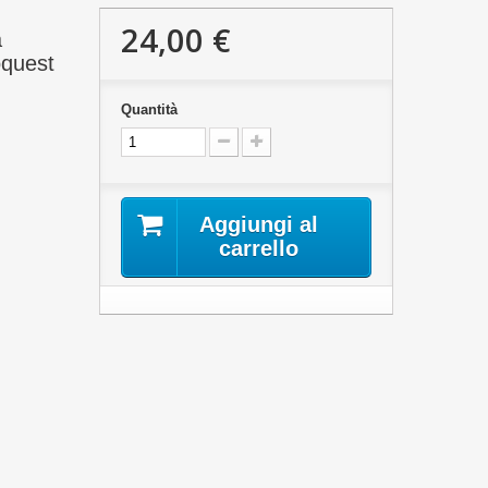
24,00 €
a
oquest
Quantità
Aggiungi al
carrello