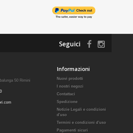
Seguici
Informazioni
Nuovi prodotti
mbalunga 50 Rimini
I nostri negozi
0
Contattaci
Spedizione
ori.com
Notizie Legali e condizioni
d'uso
Termini e condizioni d'uso
Pagamenti sicuri