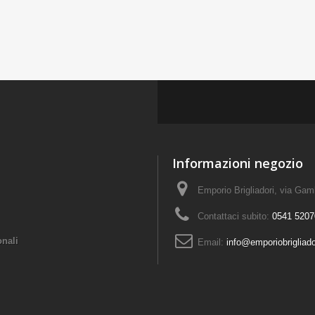
Informazioni negozio
Emporio Brigliadori, via Ga
Contattaci subito:
0541 5207
onali
Email:
info@emporiobrigliad