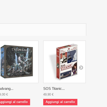
udvang...
SOS Titanic...
Su una...
9,00 €
49,90 €
24,90 €
ggiungi al carrello
Aggiungi al carrello
Aggiungi 