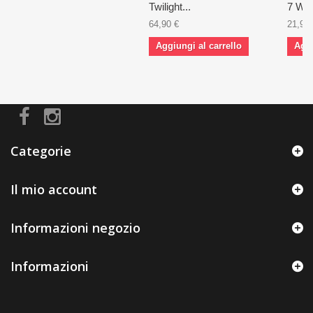
Twilight...
7 Won
64,90 €
21,90 
Aggiungi al carrello
Aggi
Categorie
Il mio account
Informazioni negozio
Informazioni