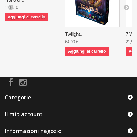
11,90 €
Aggiungi al carrello
Twilight...
7 Won
64,90 €
21,90 
Aggiungi al carrello
Aggi
Categorie
Il mio account
Informazioni negozio