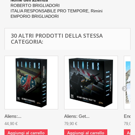
Nome dell'azienda
ROBERTO BRIGLIADORI
ITALIA
RESPONSABILE PRO TEMPORE,
Rimini
EMPORIO BRIGLIADORI
30 ALTRI PRODOTTI DELLA STESSA
CATEGORIA:
Aliens:...
Aliens: Get...
Endle
44,90 €
79,90 €
79,00 
Aggiungi al carrello
Aggiungi al carrello
Aggi