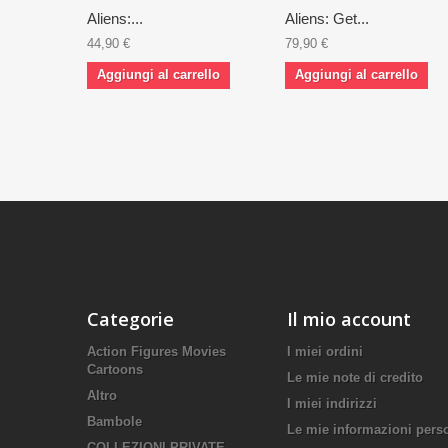
Aliens:...
Aliens: Get...
44,90 €
79,90 €
Aggiungi al carrello
Aggiungi al carrello
Categorie
Il mio account
Action Figures Movies
I miei ordini
Cartoons
Le mie note di credito
Altro
I miei indirizzi
Bambole
Le mie informazioni pers
COLLEZIONI PRIVATE