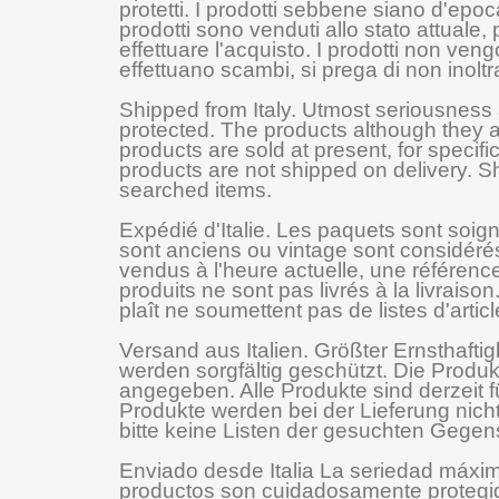
protetti. I prodotti sebbene siano d'epoc
prodotti sono venduti allo stato attuale,
effettuare l'acquisto. I prodotti non ven
effettuano scambi, si prega di non inolt
Shipped from Italy. Utmost seriousness
protected. The products although they a
products are sold at present, for speci
products are not shipped on delivery. Sh
searched items.
Expédié d'Italie. Les paquets sont soig
sont anciens ou vintage sont considérés
vendus à l'heure actuelle, une référenc
produits ne sont pas livrés à la livraiso
plaît ne soumettent pas de listes d'artic
Versand aus Italien. Größter Ernsthafti
werden sorgfältig geschützt. Die Produk
angegeben. Alle Produkte sind derzeit 
Produkte werden bei der Lieferung nicht
bitte keine Listen der gesuchten Gege
Enviado desde Italia La seriedad máxi
productos son cuidadosamente protegi