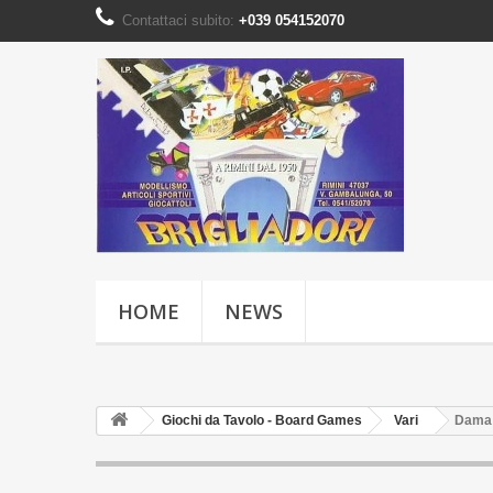
Contattaci subito:
+039 054152070
HOME
NEWS
Giochi da Tavolo - Board Games
Vari
Dama 