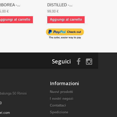
BOREA -...
DISTILLED -...
HORSELE
5,00 €
99,00 €
139,00 €
ggiungi al carrello
Aggiungi al carrello
Aggiungi 
Seguici
Informazioni
Nuovi prodotti
mbalunga 50 Rimini
I nostri negozi
0
Contattaci
Spedizione
ori.com