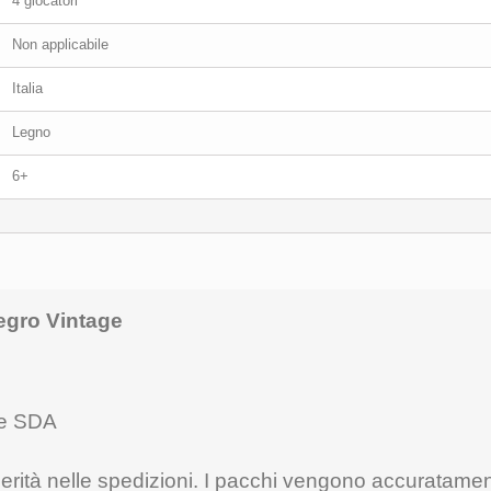
4 giocatori
Non applicabile
Italia
Legno
6+
egro Vintage
ere SDA
elerità nelle spedizioni. I pacchi vengono accuratamen