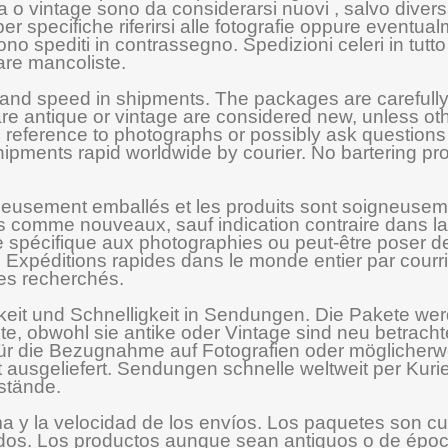
a o vintage sono da considerarsi nuovi , salvo diversa
 per specifiche riferirsi alle fotografie oppure eventu
gono spediti in contrassegno. Spedizioni celeri in tutto
rare mancoliste.
 and speed in shipments. The packages are carefully
re antique or vintage are considered new, unless oth
fic reference to photographs or possibly ask questio
ipments rapid worldwide by courier. No bartering pro
neusement emballés et les produits sont soigneuseme
 comme nouveaux, sauf indication contraire dans la p
e spécifique aux photographies ou peut-être poser de
n. Expéditions rapides dans le monde entier par courrie
les recherchés.
gkeit und Schnelligkeit in Sendungen. Die Pakete we
te, obwohl sie antike oder Vintage sind neu betracht
für die Bezugnahme auf Fotografien oder möglicherw
 ausgeliefert. Sendungen schnelle weltweit per Kurie
nstände.
ma y la velocidad de los envíos. Los paquetes son 
dos. Los productos aunque sean antiguos o de épo