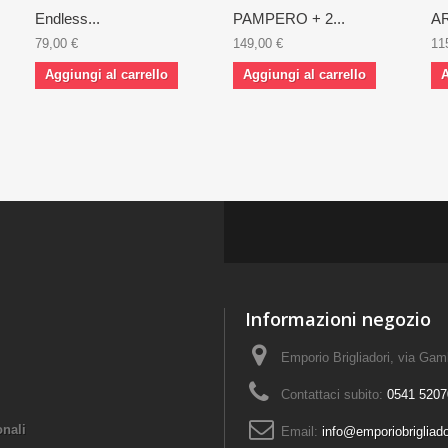
Endless...
PAMPERO + 2...
AR
79,00 €
149,00 €
11
Aggiungi al carrello
Aggiungi al carrello
A
Informazioni negozio
Emporio Brigliadori, via Ga
Contattaci subito:
0541 5207
onali
Email:
info@emporiobrigliad