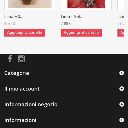
Lima H0...
Lima - Set...
Lima -
2,50 €
7,99 €
27,00 
Aggiungi al carrello
Aggiungi al carrello
Aggi
Categorie
Il mio account
Informazioni negozio
Informazioni