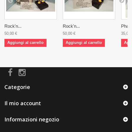
Rock'n...
Rock'n...
Phant
50,00 €
50,00 €
35,00 
Aggiungi al carrello
Aggiungi al carrello
Aggi
Categorie
Il mio account
Informazioni negozio