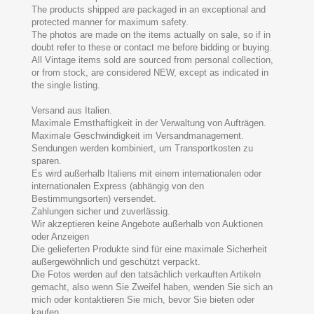
The products shipped are packaged in an exceptional and
protected manner for maximum safety.
The photos are made on the items actually on sale, so if in
doubt refer to these or contact me before bidding or buying.
All Vintage items sold are sourced from personal collection,
or from stock, are considered NEW, except as indicated in
the single listing.
Versand aus Italien.
Maximale Ernsthaftigkeit in der Verwaltung von Aufträgen.
Maximale Geschwindigkeit im Versandmanagement.
Sendungen werden kombiniert, um Transportkosten zu
sparen.
Es wird außerhalb Italiens mit einem internationalen oder
internationalen Express (abhängig von den
Bestimmungsorten) versendet.
Zahlungen sicher und zuverlässig.
Wir akzeptieren keine Angebote außerhalb von Auktionen
oder Anzeigen
Die gelieferten Produkte sind für eine maximale Sicherheit
außergewöhnlich und geschützt verpackt.
Die Fotos werden auf den tatsächlich verkauften Artikeln
gemacht, also wenn Sie Zweifel haben, wenden Sie sich an
mich oder kontaktieren Sie mich, bevor Sie bieten oder
kaufen.