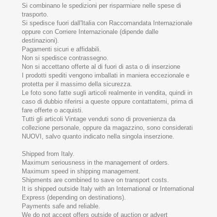
Si combinano le spedizioni per risparmiare nelle spese di
trasporto.
Si spedisce fuori dall'Italia con Raccomandata Internazionale
oppure con Corriere Internazionale (dipende dalle
destinazioni).
Pagamenti sicuri e affidabili.
Non si spedisce contrassegno.
Non si accettano offerte al di fuori di asta o di inserzione
I prodotti spediti vengono imballati in maniera eccezionale e
protetta per il massimo della sicurezza.
Le foto sono fatte sugli articoli realmente in vendita, quindi in
caso di dubbio riferirsi a queste oppure contattatemi, prima di
fare offerte o acquisti.
Tutti gli articoli Vintage venduti sono di provenienza da
collezione personale, oppure da magazzino, sono considerati
NUOVI, salvo quanto indicato nella singola inserzione.
Shipped from Italy.
Maximum seriousness in the management of orders.
Maximum speed in shipping management.
Shipments are combined to save on transport costs.
It is shipped outside Italy with an International or International
Express (depending on destinations).
Payments safe and reliable.
We do not accept offers outside of auction or advert