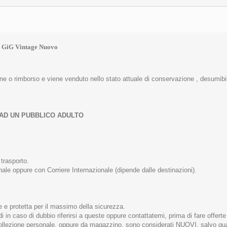
CO GiG Vintage Nuovo
one o rimborso e viene venduto nello stato attuale di conservazione , desumibil
 AD UN PUBBLICO ADULTO
trasporto.
ale oppure con Corriere Internazionale (dipende dalle destinazioni).
e e protetta per il massimo della sicurezza.
di in caso di dubbio riferirsi a queste oppure contattatemi, prima di fare offerte
 collezione personale, oppure da magazzino, sono considerati NUOVI, salvo qua