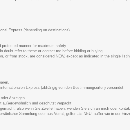
ational Express (depending on destinations).
d protected manner for maximum safety.
in doubt refer to these or contact me before bidding or buying.
on, or from stock, are considered NEW, except as indicated in the single listin
.
paren.
er internationalen Express (abhängig von den Bestimmungsorten) versendet.
 oder Anzeigen
eit außergewöhnlich und geschützt verpackt.
n gemacht, also wenn Sie Zweifel haben, wenden Sie sich an mich oder kontakt
persönlicher Sammlung oder aus Vorrat, gelten als NEU, außer wie in der Einz