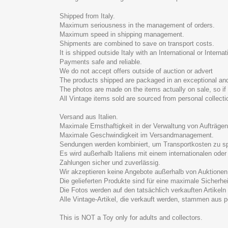
Shipped from Italy.
Maximum seriousness in the management of orders.
Maximum speed in shipping management.
Shipments are combined to save on transport costs.
It is shipped outside Italy with an International or Intern
Payments safe and reliable.
We do not accept offers outside of auction or advert
The products shipped are packaged in an exceptional an
The photos are made on the items actually on sale, so if 
All Vintage items sold are sourced from personal collecti
Versand aus Italien.
Maximale Ernsthaftigkeit in der Verwaltung von Aufträgen
Maximale Geschwindigkeit im Versandmanagement.
Sendungen werden kombiniert, um Transportkosten zu s
Es wird außerhalb Italiens mit einem internationalen od
Zahlungen sicher und zuverlässig.
Wir akzeptieren keine Angebote außerhalb von Auktionen
Die gelieferten Produkte sind für eine maximale Sicherh
Die Fotos werden auf den tatsächlich verkauften Artikel
Alle Vintage-Artikel, die verkauft werden, stammen aus 
This is NOT a Toy only for adults and collectors.