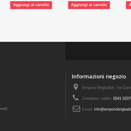
Aggiungi al carrello
Aggiungi al carrello
A
Informazioni negozio
Emporio Brigliadori, via Ga
Contattaci subito:
0541 5207
onali
Email:
info@emporiobrigliad