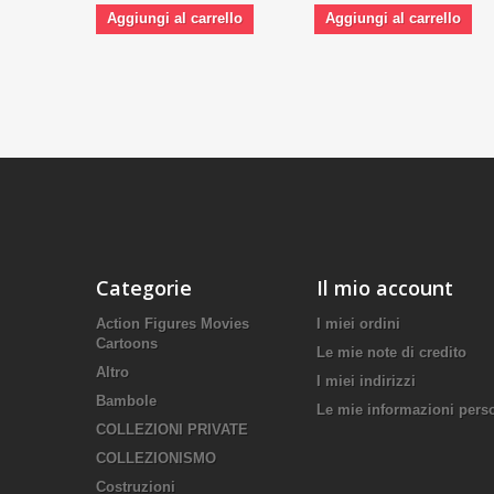
Aggiungi al carrello
Aggiungi al carrello
Categorie
Il mio account
Action Figures Movies
I miei ordini
Cartoons
Le mie note di credito
Altro
I miei indirizzi
Bambole
Le mie informazioni pers
COLLEZIONI PRIVATE
COLLEZIONISMO
Costruzioni