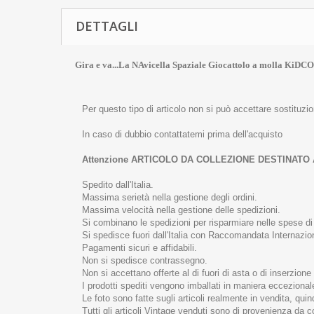
DETTAGLI
Gira e va...La NAvicella Spaziale Giocattolo a molla KiD
Per questo tipo di articolo non si può accettare sostituzi
In caso di dubbio contattatemi prima dell'acquisto
Attenzione ARTICOLO DA COLLEZIONE DESTINATO
Spedito dall'Italia.
Massima serietà nella gestione degli ordini.
Massima velocità nella gestione delle spedizioni.
Si combinano le spedizioni per risparmiare nelle spese di 
Si spedisce fuori dall'Italia con Raccomandata Internazion
Pagamenti sicuri e affidabili.
Non si spedisce contrassegno.
Non si accettano offerte al di fuori di asta o di inserzione
I prodotti spediti vengono imballati in maniera eccezional
Le foto sono fatte sugli articoli realmente in vendita, quin
Tutti gli articoli Vintage venduti sono di provenienza da