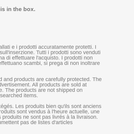
is in the box.
lati e i prodotti accuratamente protetti. I
ll'inserzione. Tutti i prodotti sono venduti
a di effettuare l'acquisto. I prodotti non
effettuano scambi, si prega di non inoltrare
 and products are carefully protected. The
vertisement. All products are sold at
se. The products are not shipped on
f searched items.
égés. Les produits bien qu'ils sont anciens
oduits sont vendus à l'heure actuelle, une
roduits ne sont pas livrés à la livraison.
mettent pas de listes d'articles