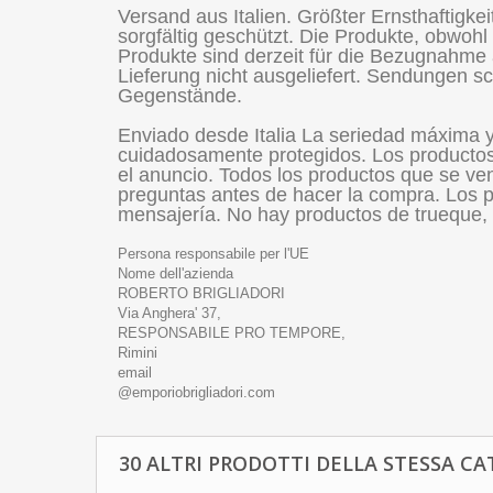
Versand aus Italien. Größter Ernsthaftigk
sorgfältig geschützt. Die Produkte, obwohl
Produkte sind derzeit für die Bezugnahme 
Lieferung nicht ausgeliefert. Sendungen sch
Gegenstände.
Enviado desde Italia La seriedad máxima 
cuidadosamente protegidos. Los productos
el anuncio. Todos los productos que se ven
preguntas antes de hacer la compra. Los p
mensajería. No hay productos de trueque, 
Persona responsabile per l'UE
Nome dell'azienda
ROBERTO BRIGLIADORI
Via Anghera' 37,
RESPONSABILE PRO TEMPORE,
Rimini
email
@emporiobrigliadori.com
30 ALTRI PRODOTTI DELLA STESSA CA