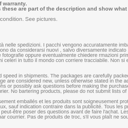
f warranty.
s these are part of the description and show what 
 condition
.
See pictures.
ità nelle spedizioni. I pacchi vengono accuratamente imbal
no da considerarsi nuovi , salvo diversamente indicato su
alle fotografie oppure eventualmente chiedere rmazioni prim
celeri in tutto il mondo con corriere tracciabile. Non si 
d speed in shipments. The packages are carefully packed
age are considered new, unless otherwise stated in the ad
aphs or possibly ask questions before making the purcha
rier. No bartering products, please do not submit lists o
sement emballés et les produits sont soigneusement prot
 sauf indication contraire dans la publicité. Tous les pr
eut-être poser des questions avant de faire l'achat. Les p
 courrier. Pas de produits de troc, s'il vous plaît ne sou