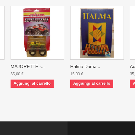
MAJORETTE -...
Halma Dama...
Ad
35,00 €
15,00 €
35
Aggiungi al carrello
Aggiungi al carrello
A