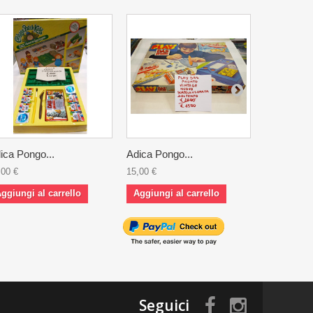
ica Pongo...
Adica Pongo...
Rompicapo
,00 €
15,00 €
5,00 €
ggiungi al carrello
Aggiungi al carrello
Aggiungi 
Seguici