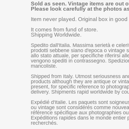
Sold as seen. Vintage items are out o
Please look carefully at the photos a
Item never played
.
Original box in good
It comes from fund of store.
Shipping Worldwide.
Spedito dall'Italia. Massima serietà e celer
prodotti sebbene siano d'epoca o vintage so
allo stato attuale, per specifiche riferirsi 
vengono spediti in contrassegno. Spedizioni 
mancoliste.
Shipped from Italy. Utmost seriousness an
products although they are antique or vint
present, for specific reference to photogr
delivery. Shipments rapid worldwide by cou
Expédié d'Italie. Les paquets sont soigneu
ou vintage sont considérés comme nouveaux,
référence spécifique aux photographies ou p
Expéditions rapides dans le monde entier par
recherchés.