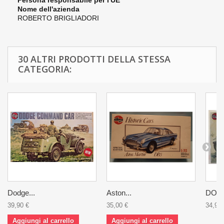
Persona responsabile per l'UE
Nome dell'azienda
ROBERTO BRIGLIADORI
30 ALTRI PRODOTTI DELLA STESSA
CATEGORIA:
Dodge...
Aston...
DODG
39,90 €
35,00 €
34,90 
Aggiungi al carrello
Aggiungi al carrello